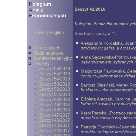
Zeszyt 41/2016
Kolegium Analiz Ekonomicznych 
Polski
|
English
Spis treści zeszytu 41:
Aleksandra Kordalska, Joan
O rocznikach
productivity gains: a cross-c
Rada naukowa
Anna Sączewska-Piotrowsk
Komitet redakcyjny
wykorzystaniem wybranych mo
Zeszyty
Zeszyt 56/2019
Małgorzata Pawłowska,
Dete
Zeszyt 55/2019
conduct–performance działa
Zeszyt 54/2019
Zeszyt 53/2018
Bartosz Olesiński, Marek Roz
Zeszyt 52/2018
business – the econometric
Zeszyt 51/2018
Elżbieta Antczak, Karolina
Zeszyt 50/2018
ludności w wieku produkcyj
Zeszyt 49/2018
Zeszyt 48/2018
Karol Partyka,
Zróżnicowane 
Zeszyt 47/2017
modelu losowych współczyn
Zeszyt 46/2017
Zeszyt 45/2017
Patrycja Chodnicka-Jaworsk
Zeszyt 44/2017
trendów ratingów kredytowyc
Zeszyt 43/2016