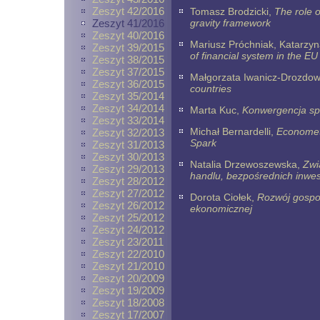
Zeszyt 42/2016
Tomasz Brodzicki,
The role o
Zeszyt 41/2016
gravity framework
Zeszyt 40/2016
Mariusz Próchniak, Katarzy
Zeszyt 39/2015
of financial system in the EU
Zeszyt 38/2015
Zeszyt 37/2015
Małgorzata Iwanicz-Drozdow
Zeszyt 36/2015
countries
Zeszyt 35/2014
Zeszyt 34/2014
Marta Kuc,
Konwergencja sp
Zeszyt 33/2014
Michał Bernardelli,
Econometr
Zeszyt 32/2013
Spark
Zeszyt 31/2013
Zeszyt 30/2013
Natalia Drzewoszewska,
Zwi
Zeszyt 29/2013
handlu, bezpośrednich inwest
Zeszyt 28/2012
Zeszyt 27/2012
Dorota Ciołek,
Rozwój gospod
Zeszyt 26/2012
ekonomicznej
Zeszyt 25/2012
Zeszyt 24/2012
Zeszyt 23/2011
Zeszyt 22/2010
Zeszyt 21/2010
Zeszyt 20/2009
Zeszyt 19/2009
Zeszyt 18/2008
Zeszyt 17/2007