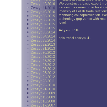
We construct a basic export mod
Zeszyt 42/2016
various measures of technologica
Zeszyt 41/2016
intensity of Polish trade relatio
Zeszyt 40/2016
technological sophistication. We
Zeszyt 39/2015
technology gap varies with respe
Zeszyt 38/2015
level.
Zeszyt 37/2015
Zeszyt 36/2015
Artykuł
:
PDF
Zeszyt 35/2014
Zeszyt 34/2014
spis treści zeszytu 41
Zeszyt 33/2014
Zeszyt 32/2013
Zeszyt 31/2013
Zeszyt 30/2013
Zeszyt 29/2013
Zeszyt 28/2012
Zeszyt 27/2012
Zeszyt 26/2012
Zeszyt 25/2012
Zeszyt 24/2012
Zeszyt 23/2011
Zeszyt 22/2010
Zeszyt 21/2010
Zeszyt 20/2009
Zeszyt 19/2009
Zeszyt 18/2008
Zeszyt 17/2007