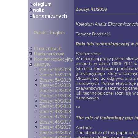
Zeszyt 41/2016
Kolegium Analiz Ekonomicznych 
Polski
|
English
Tomasz Brodzicki
Rola luki technologicznej w 
O rocznikach
Rada naukowa
Streszczenie
W niniejszej pracy przeanalizow
Komitet redakcyjny
eksportu w latach 1999–2011 w
Zeszyty
tym celu zbudowano podstawowy
Zeszyt 56/2019
grawitacyjnego, który w kolejny
Zeszyt 55/2019
Okazało się, że odgrywa ona zn
Zeszyt 54/2019
handlowych. Polska eksportuje
Zeszyt 53/2018
zaawansowania technologiczneg
Zeszyt 52/2018
luki technologicznej różni się 
Zeszyt 51/2018
handlowych.
Zeszyt 50/2018
Zeszyt 49/2018
***
Zeszyt 48/2018
Zeszyt 47/2017
The role of technology gap in
Zeszyt 46/2017
Zeszyt 45/2017
Abstract
Zeszyt 44/2017
The objective of this paper is t
Zeszyt 43/2016
intensity of Polish exports over