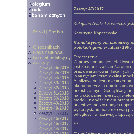
Zeszyt 47/2017
Kolegium Analiz Ekonomicznych 
Polski
|
English
Katarzyna Kopczewska
Kumulatywny vs. panelowy mo
O rocznikach
polskich gmin w latach 1995
Rada naukowa
Streszczenie
Komitet redakcyjny
W pracy badana jest efektywno
Zeszyty
jest zbadanie zależności pomi
Zeszyt 56/2019
oraz uwarunkowań fiskalnych i p
Zeszyt 55/2019
inwestycjami oraz lokalne mnoż
Zeszyt 54/2019
Analizowana jest przestrzenna d
Zeszyt 53/2018
ekonometryczne oparte został
Zeszyt 52/2018
przestrzennym. Specyfikacja mo
Zeszyt 51/2018
na traktowanie inwestycji wielo
Zeszyt 50/2018
modelu z opóźnieniem przestrz
Zeszyt 49/2018
przestrzenne zmiennych objaśni
Zeszyt 48/2018
wykorzystane macierze wag prze
Zeszyt 47/2017
odległości, umożliwiają lepszą
Zeszyt 46/2017
Zeszyt 45/2017
***
Zeszyt 44/2017
Zeszyt 43/2016
Cumulative vs. panel spatial 