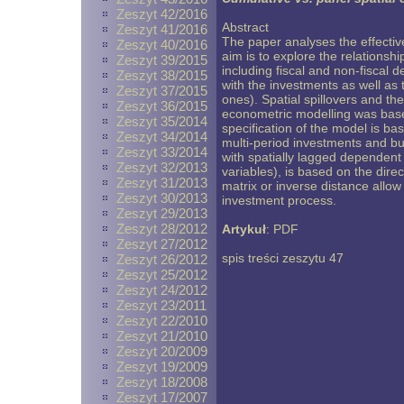
Zeszyt 42/2016
Abstract
Zeszyt 41/2016
The paper analyses the effecti
Zeszyt 40/2016
aim is to explore the relations
Zeszyt 39/2015
including fiscal and non-fiscal d
Zeszyt 38/2015
with the investments as well as 
Zeszyt 37/2015
ones). Spatial spillovers and th
Zeszyt 36/2015
econometric modelling was base
Zeszyt 35/2014
specification of the model is ba
Zeszyt 34/2014
multi-period investments and bu
Zeszyt 33/2014
with spatially lagged dependent
Zeszyt 32/2013
variables), is based on the direc
Zeszyt 31/2013
matrix or inverse distance allow 
Zeszyt 30/2013
investment process.
Zeszyt 29/2013
Zeszyt 28/2012
Artykuł
:
PDF
Zeszyt 27/2012
spis treści zeszytu 47
Zeszyt 26/2012
Zeszyt 25/2012
Zeszyt 24/2012
Zeszyt 23/2011
Zeszyt 22/2010
Zeszyt 21/2010
Zeszyt 20/2009
Zeszyt 19/2009
Zeszyt 18/2008
Zeszyt 17/2007