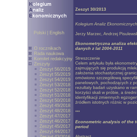
Zeszyt 30/2013
Kolegium Analiz Ekonomicznych 
Polski
|
English
Jerzy Marzec, Andrzej Pisulews
Ekonometryczna analiza efek
O rocznikach
danych z lat 2004-2011
Rada naukowa
Streszczenie
Komitet redakcyjny
Celem artykułu była ekonometry
Zeszyty
zajmujących się produkcją mlek
Zeszyt 56/2019
założenia stochastycznej grani
Zeszyt 55/2019
omówiono szczegółową specyfik
Zeszyt 54/2019
panelowych, pochodzących z p
Zeszyt 53/2018
rezultaty badań uzyskano w ram
Zeszyt 52/2018
korzyści skali w próbie, a śred
Zeszyt 51/2018
identyfikacji zmiennych egzogeni
Zeszyt 50/2018
źródłem istotnych różnic w po
Zeszyt 49/2018
Zeszyt 48/2018
***
Zeszyt 47/2017
Zeszyt 46/2017
Econometric analysis of the t
Zeszyt 45/2017
period
Zeszyt 44/2017
Zeszyt 43/2016
Abstract