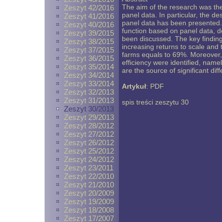
The aim of the research was the
Zeszyt 42/2016
panel data. In particular, the d
Zeszyt 41/2016
panel data has been presented. 
Zeszyt 40/2016
function based on panel data, 
Zeszyt 39/2015
been discussed. The key finding
Zeszyt 38/2015
increasing returns to scale and t
Zeszyt 37/2015
farms equals to 69%. Moreover, 
Zeszyt 36/2015
efficiency were identified, name
Zeszyt 35/2014
are the source of significant dif
Zeszyt 34/2014
Zeszyt 33/2014
Artykuł
:
PDF
Zeszyt 32/2013
Zeszyt 31/2013
spis treści zeszytu 30
Zeszyt 30/2013
Zeszyt 29/2013
Zeszyt 28/2012
Zeszyt 27/2012
Zeszyt 26/2012
Zeszyt 25/2012
Zeszyt 24/2012
Zeszyt 23/2011
Zeszyt 22/2010
Zeszyt 21/2010
Zeszyt 20/2009
Zeszyt 19/2009
Zeszyt 18/2008
Zeszyt 17/2007