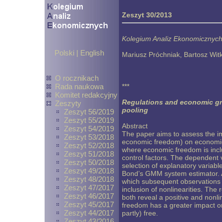
Zeszyt 30/2013
Kolegium Analiz Ekonomicznych 
Polski
|
English
Mariusz Próchniak, Bartosz Wit
O rocznikach
Rada naukowa
***
Komitet redakcyjny
Regulations and economic gr
Zeszyty
pooling
Zeszyt 56/2019
Zeszyt 55/2019
Abstract
Zeszyt 54/2019
The paper aims to assess the i
Zeszyt 53/2018
economic freedom) on economic 
Zeszyt 52/2018
where economic freedom is inclu
Zeszyt 51/2018
control factors. The dependent v
Zeszyt 50/2018
selection of explanatory variab
Zeszyt 49/2018
Bond’s GMM system estimator. An
Zeszyt 48/2018
which subsequent observations c
Zeszyt 47/2017
inclusion of nonlinearities. The
Zeszyt 46/2017
both reveal a positive and nonl
Zeszyt 45/2017
freedom has a greater impact on
Zeszyt 44/2017
partly) free.
Zeszyt 43/2016